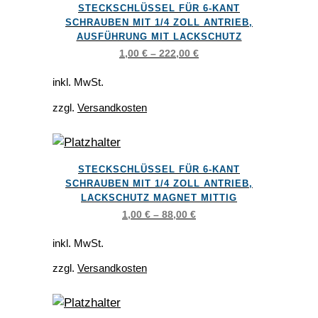
der
STECKSCHLÜSSEL FÜR 6-KANT
Produkt
SCHRAUBEN MIT 1/4 ZOLL ANTRIEB,
Produktseite
weist
AUSFÜHRUNG MIT LACKSCHUTZ
gewählt
mehrere
1,00
€
–
222,00
€
werden
Varianten
inkl. MwSt.
auf.
zzgl.
Versandkosten
Die
Optionen
können
Dieses
auf
STECKSCHLÜSSEL FÜR 6-KANT
Produkt
der
SCHRAUBEN MIT 1/4 ZOLL ANTRIEB,
weist
LACKSCHUTZ MAGNET MITTIG
Produktseite
mehrere
1,00
€
–
88,00
€
gewählt
Varianten
werden
inkl. MwSt.
auf.
zzgl.
Versandkosten
Die
Optionen
können