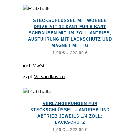
können
auf
Dieses
der
STECKSCHLÜSSEL MIT WOBBLE
Produkt
DRIVE MIT 12-KANT FÜR 6-KANT
Produktseite
weist
SCHRAUBEN MIT 1/4 ZOLL ANTRIEB,
gewählt
AUSFÜHRUNG MIT LACKSCHUTZ UND
mehrere
werden
MAGNET MITTIG
Varianten
1,00
€
–
222,00
€
auf.
Die
inkl. MwSt.
Optionen
zzgl.
Versandkosten
können
auf
der
Dieses
VERLÄNGERUNGEN FÜR
Produktseite
Produkt
STECKSCHLÜSSEL – ANTRIEB UND
gewählt
weist
ABTRIEB JEWEILS 1/4 ZOLL;
werden
LACKSCHUTZ
mehrere
1,00
€
–
222,00
€
Varianten