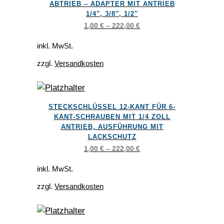
ABTRIEB – ADAPTER MIT ANTRIEB
mehrere
1/4″, 3/8″, 1/2″
Varianten
1,00
€
–
222,00
€
auf.
Die
inkl. MwSt.
Optionen
zzgl.
Versandkosten
können
auf
der
Dieses
STECKSCHLÜSSEL 12-KANT FÜR 6-
Produktseite
Produkt
KANT-SCHRAUBEN MIT 1/4 ZOLL
gewählt
weist
ANTRIEB, AUSFÜHRUNG MIT
werden
LACKSCHUTZ
mehrere
1,00
€
–
222,00
€
Varianten
auf.
inkl. MwSt.
Die
zzgl.
Versandkosten
Optionen
können
auf
Dieses