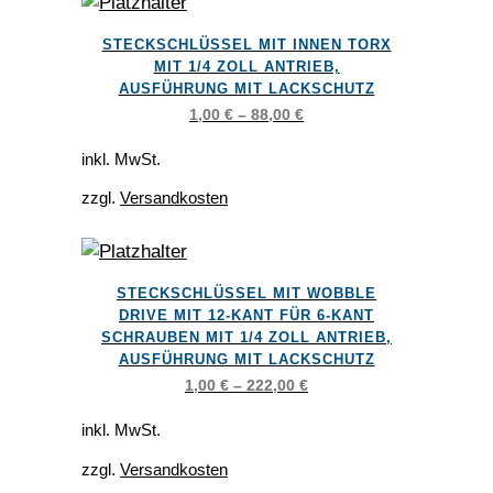
können
Dieses
auf
STECKSCHLÜSSEL MIT INNEN TORX
Produkt
der
MIT 1/4 ZOLL ANTRIEB,
weist
AUSFÜHRUNG MIT LACKSCHUTZ
Produktseite
mehrere
1,00
€
–
88,00
€
gewählt
Varianten
werden
inkl. MwSt.
auf.
zzgl.
Versandkosten
Die
Optionen
können
Dieses
auf
STECKSCHLÜSSEL MIT WOBBLE
Produkt
der
DRIVE MIT 12-KANT FÜR 6-KANT
weist
SCHRAUBEN MIT 1/4 ZOLL ANTRIEB,
Produktseite
AUSFÜHRUNG MIT LACKSCHUTZ
mehrere
gewählt
1,00
€
–
222,00
€
Varianten
werden
auf.
inkl. MwSt.
Die
zzgl.
Versandkosten
Optionen