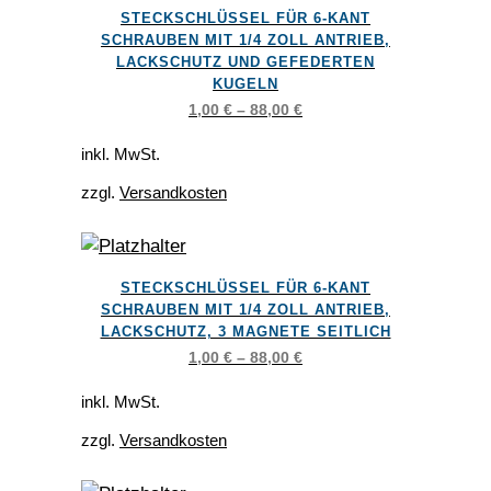
Dieses
auf
STECKSCHLÜSSEL FÜR 6-KANT
Produkt
der
SCHRAUBEN MIT 1/4 ZOLL ANTRIEB,
weist
LACKSCHUTZ UND GEFEDERTEN
Produktseite
KUGELN
mehrere
gewählt
1,00
€
–
88,00
€
Varianten
werden
auf.
inkl. MwSt.
Die
zzgl.
Versandkosten
Optionen
können
auf
Dieses
der
STECKSCHLÜSSEL FÜR 6-KANT
Produkt
SCHRAUBEN MIT 1/4 ZOLL ANTRIEB,
Produktseite
weist
LACKSCHUTZ, 3 MAGNETE SEITLICH
gewählt
mehrere
1,00
€
–
88,00
€
werden
Varianten
inkl. MwSt.
auf.
zzgl.
Versandkosten
Die
Optionen