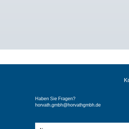
Ko
Haben Sie Fragen?
horvath.gmbh@horvathgmbh.de