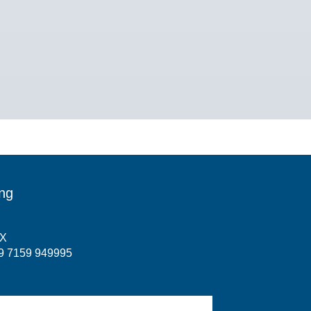
ung
X
9 7159 949995