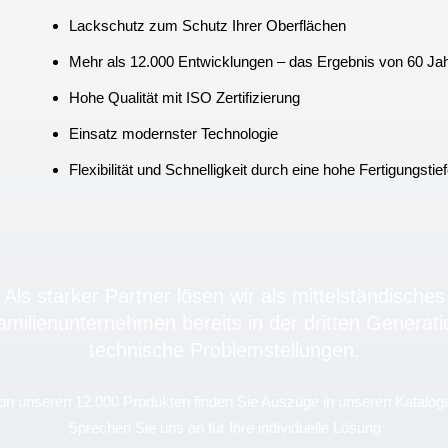
Lackschutz zum Schutz Ihrer Oberflächen
Mehr als 12.000 Entwicklungen – das Ergebnis von 60 Jahr
Hohe Qualität mit ISO Zertifizierung
Einsatz modernster Technologie
Flexibilität und Schnelligkeit durch eine hohe Fertigungs
Als starker Partner lösen wir als mittelständisches
amilienunternehmen bereits in der dritten Generati
technische Problemstellungen.
on unseren 12.000 Produkten finden Sie Auszüge in unseren Katalog
Sprechen Sie uns an für Ihre individuelle Lösung