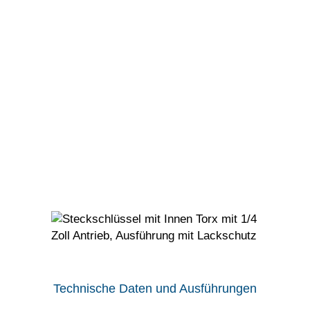
Verschleiß! Die Fertigung direkt bei uns
im Haus garantiert einen hohen und
schnellen Grad an
Anpassungsmöglichkeiten.
Unser Lackschutz nach
Industriestandard schützt zuverlässig
Ihre Oberflächen vor Beschädigungen.
Er besteht bei unseren Standard-
Steckschlüsseln aus Delrin (POM) und
ist abriebfest.
Technische Daten und Ausführungen