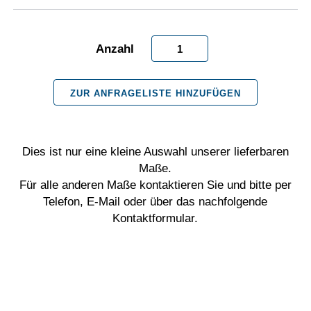
Steckschlüssel
für
ZUR ANFRAGELISTE HINZUFÜGEN
6-
Kant
Schrauben
Dies ist nur eine kleine Auswahl unserer lieferbaren
Maße.
mit
Für alle anderen Maße kontaktieren Sie und bitte per
Telefon, E-Mail oder über das nachfolgende
1/4
Kontaktformular.
Zoll
Antrieb,
Lackschutz
Magnet