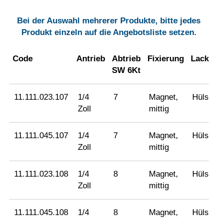
Bei der Auswahl mehrerer Produkte, bitte jedes
Produkt einzeln auf die Angebotsliste setzen.
Code
Antrieb
Abtrieb
Fixierung
Lacksc
SW 6Kt
11.111.023.107
1/4
7
Magnet,
Hülse
Zoll
mittig
11.111.045.107
1/4
7
Magnet,
Hülse
Zoll
mittig
11.111.023.108
1/4
8
Magnet,
Hülse
Zoll
mittig
11.111.045.108
1/4
8
Magnet,
Hülse