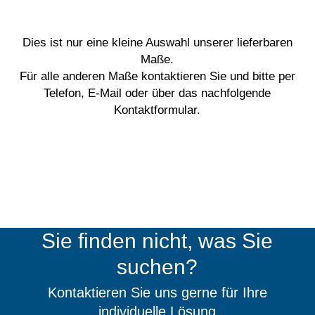
mit
unterschiedlichem
Dies ist nur eine kleine Auswahl unserer lieferbaren
Maße.
Antrieb
Für alle anderen Maße kontaktieren Sie und bitte per
Telefon, E-Mail oder über das nachfolgende
und
Kontaktformular.
Abtrieb
-
Adapter
mit
Antrieb
Sie finden nicht, was Sie
1/4",
suchen?
3/8",
Kontaktieren Sie uns gerne für Ihre
1/2"
individuelle Lösung