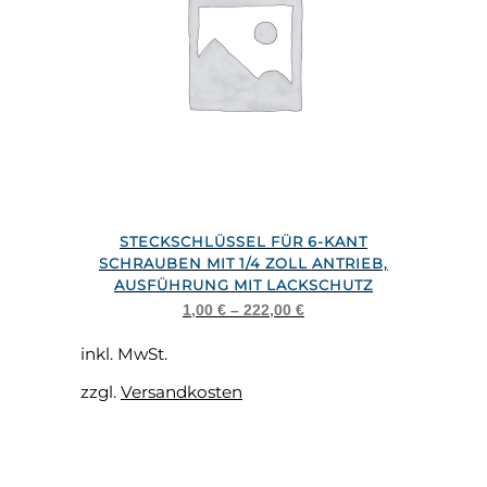
Dieses
STECKSCHLÜSSEL FÜR 6-KANT
Produkt
SCHRAUBEN MIT 1/4 ZOLL ANTRIEB,
weist
AUSFÜHRUNG MIT LACKSCHUTZ
mehrere
1,00
€
–
222,00
€
Varianten
inkl. MwSt.
auf.
zzgl.
Versandkosten
Die
Optionen
können
auf