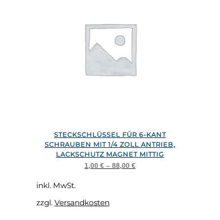
der
Produktseite
gewählt
werden
Dieses
STECKSCHLÜSSEL FÜR 6-KANT
Produkt
SCHRAUBEN MIT 1/4 ZOLL ANTRIEB,
weist
LACKSCHUTZ MAGNET MITTIG
mehrere
1,00
€
–
88,00
€
Varianten
inkl. MwSt.
auf.
zzgl.
Versandkosten
Die
Optionen