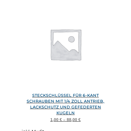
können
auf
der
Produktseite
gewählt
werden
Dieses
STECKSCHLÜSSEL FÜR 6-KANT
Produkt
SCHRAUBEN MIT 1/4 ZOLL ANTRIEB,
weist
LACKSCHUTZ UND GEFEDERTEN
KUGELN
mehrere
1,00
€
–
88,00
€
Varianten
auf.