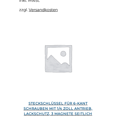
inkl. MwSt.
Die
zzgl.
Versandkosten
Optionen
können
auf
der
Produktseite
gewählt
werden
Dieses
STECKSCHLÜSSEL FÜR 6-KANT
Produkt
SCHRAUBEN MIT 1/4 ZOLL ANTRIEB,
weist
LACKSCHUTZ, 3 MAGNETE SEITLICH