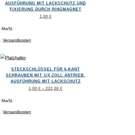
st
ählt
AUSFÜHRUNG MIT LACKSCHUTZ UND
FIXIERUNG DURCH RINGMAGNET
rere
den
1,00
€
ianten
l. MwSt.
l.
Versandkosten
ionen
nen
ses
STECKSCHLÜSSEL FÜR 6-KANT
dukt
duktseite
SCHRAUBEN MIT 1/4 ZOLL ANTRIEB,
st
ählt
AUSFÜHRUNG MIT LACKSCHUTZ
1,00
€
–
222,00
€
rere
den
ianten
l. MwSt.
l.
Versandkosten
ionen
nen