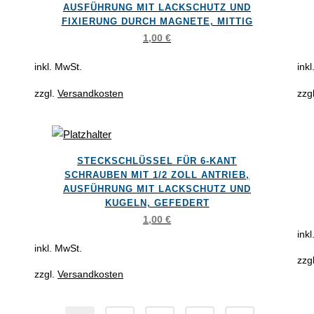
weist
wei
gewählt
gew
AUSFÜHRUNG MIT LACKSCHUTZ UND
FIXIERUNG DURCH MAGNETE, MITTIG
mehrere
meh
werden
wer
1,00
€
Varianten
Var
auf.
auf.
inkl. MwSt.
ink
Die
Die
zzgl.
Versandkosten
zzg
Optionen
Opt
können
kön
auf
auf
Dieses
Die
der
der
STECKSCHLÜSSEL FÜR 6-KANT
Produkt
Pro
Produktseite
Pro
SCHRAUBEN MIT 1/2 ZOLL ANTRIEB,
weist
wei
gewählt
gew
AUSFÜHRUNG MIT LACKSCHUTZ UND
KUGELN, GEFEDERT
mehrere
meh
werden
wer
1,00
€
Varianten
Var
ink
auf.
auf.
inkl. MwSt.
Die
Die
zzg
zzgl.
Versandkosten
Optionen
Opt
können
kön