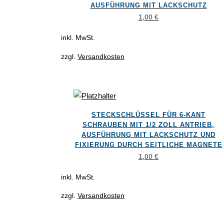
weist
gewählt
AUSFÜHRUNG MIT LACKSCHUTZ
1,00
€
mehrere
werden
Varianten
inkl. MwSt.
auf.
Die
zzgl.
Versandkosten
Optionen
können
auf
Dieses
der
STECKSCHLÜSSEL FÜR 6-KANT
Produkt
Produktseite
SCHRAUBEN MIT 1/2 ZOLL ANTRIEB,
weist
gewählt
AUSFÜHRUNG MIT LACKSCHUTZ UND
FIXIERUNG DURCH SEITLICHE MAGNETE
mehrere
werden
1,00
€
Varianten
auf.
inkl. MwSt.
Die
zzgl.
Versandkosten
Optionen
können