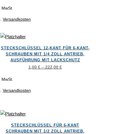
l. MwSt.
ionen
l.
Versandkosten
nen
ses
duktseite
STECKSCHLÜSSEL 12-KANT FÜR 6-KANT-
dukt
ählt
SCHRAUBEN MIT 1/4 ZOLL ANTRIEB,
st
AUSFÜHRUNG MIT LACKSCHUTZ
den
1,00
€
–
222,00
€
rere
ianten
l. MwSt.
l.
Versandkosten
ionen
nen
ses
STECKSCHLÜSSEL FÜR 6-KANT
dukt
duktseite
SCHRAUBEN MIT 1/2 ZOLL ANTRIEB,