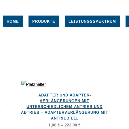
HOME
PRODUKTE
LEISTUNGSSPEKTRUM
Dieses
Die
ADAPTER UND ADAPTER-
Produkt
Pro
VERLÄNGERUNGEN MIT
weist
wei
UNTERSCHIEDLICHEM ANTRIEB UND
T
ABTRIEB – ADAPTERVERLÄNGERUNG MIT
mehrere
meh
ANTRIEB E11
Varianten
Var
1,00
€
–
222,00
€
auf.
auf.