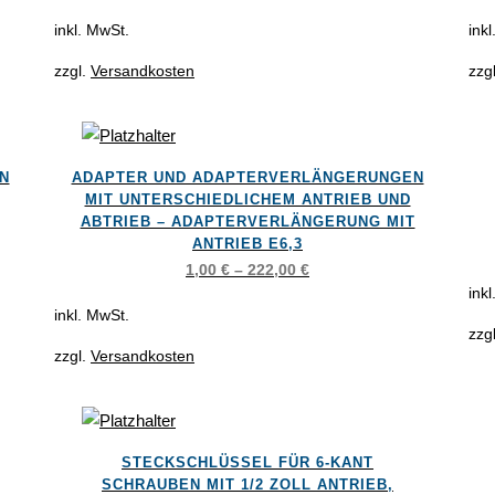
Die
Die
inkl. MwSt.
ink
Optionen
Opt
zzgl.
Versandkosten
zzg
können
kön
auf
auf
der
der
Dieses
Die
Produktseite
Pro
N
ADAPTER UND ADAPTERVERLÄNGERUNGEN
Produkt
Pro
gewählt
gew
MIT UNTERSCHIEDLICHEM ANTRIEB UND
weist
wei
ABTRIEB – ADAPTERVERLÄNGERUNG MIT
werden
wer
ANTRIEB E6,3
mehrere
meh
1,00
€
–
222,00
€
Varianten
Var
ink
auf.
auf.
inkl. MwSt.
Die
Die
zzg
zzgl.
Versandkosten
Optionen
Opt
können
kön
auf
auf
Dieses
Die
der
der
STECKSCHLÜSSEL FÜR 6-KANT
Produkt
Pro
Produktseite
Pro
SCHRAUBEN MIT 1/2 ZOLL ANTRIEB,