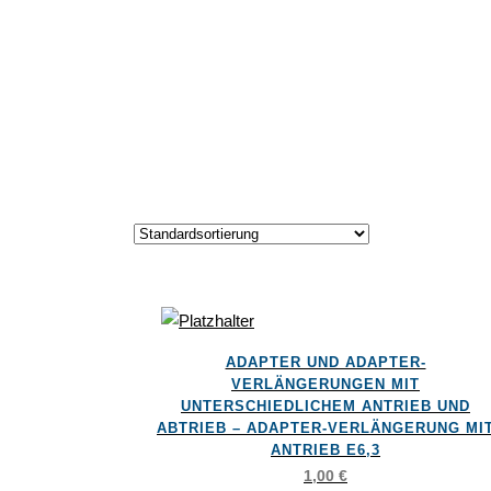
Dieses
ADAPTER UND ADAPTER-
Produkt
VERLÄNGERUNGEN MIT
weist
UNTERSCHIEDLICHEM ANTRIEB UND
ABTRIEB – ADAPTER-VERLÄNGERUNG MI
mehrere
ANTRIEB E6,3
Varianten
1,00
€
auf.