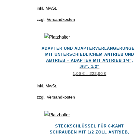
Die
inkl. MwSt.
Optionen
zzgl.
Versandkosten
können
auf
der
Dieses
Produktseite
ADAPTER UND ADAPTERVERLÄNGERUNGE
Produkt
gewählt
MIT UNTERSCHIEDLICHEM ANTRIEB UND
weist
ABTRIEB – ADAPTER MIT ANTRIEB 1/4″,
werden
3/8″, 1/2″
mehrere
1,00
€
–
222,00
€
Varianten
auf.
inkl. MwSt.
Die
zzgl.
Versandkosten
Optionen
können
auf
Dieses
der
STECKSCHLÜSSEL FÜR 6-KANT
Produkt
Produktseite
SCHRAUBEN MIT 1/2 ZOLL ANTRIEB,