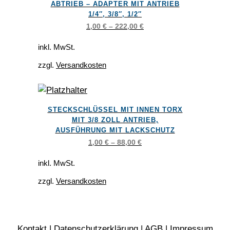
ABTRIEB – ADAPTER MIT ANTRIEB
mehrere
1/4″, 3/8″, 1/2″
Varianten
1,00
€
–
222,00
€
auf.
Die
inkl. MwSt.
Optionen
zzgl.
Versandkosten
können
auf
der
Dieses
STECKSCHLÜSSEL MIT INNEN TORX
Produktseite
Produkt
MIT 3/8 ZOLL ANTRIEB,
gewählt
weist
AUSFÜHRUNG MIT LACKSCHUTZ
werden
mehrere
1,00
€
–
88,00
€
Varianten
inkl. MwSt.
auf.
zzgl.
Versandkosten
Die
Optionen
können
auf
Kontakt
|
Datenschutzerklärung
|
AGB
|
Impressum