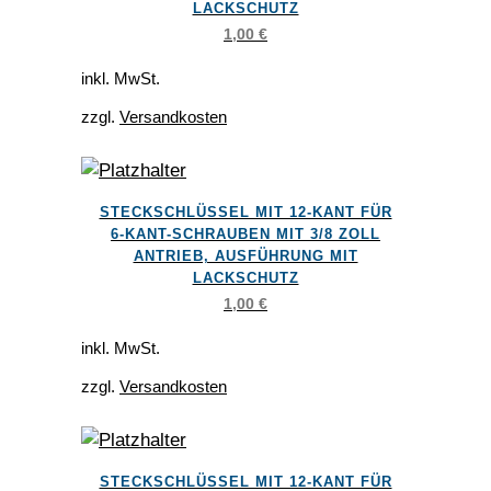
LACKSCHUTZ
mehrere
1,00
€
Varianten
auf.
inkl. MwSt.
Die
zzgl.
Versandkosten
Optionen
können
auf
Dieses
der
STECKSCHLÜSSEL MIT 12-KANT FÜR
Produkt
6-KANT-SCHRAUBEN MIT 3/8 ZOLL
Produktseite
weist
ANTRIEB, AUSFÜHRUNG MIT
gewählt
LACKSCHUTZ
mehrere
werden
1,00
€
Varianten
auf.
inkl. MwSt.
Die
zzgl.
Versandkosten
Optionen
können
auf
Dieses
der
STECKSCHLÜSSEL MIT 12-KANT FÜR