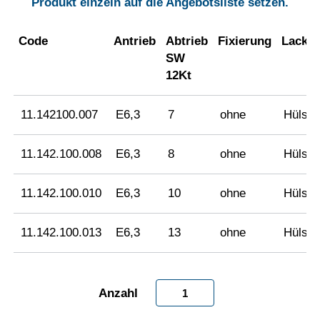
Produkt einzeln auf die Angebotsliste setzen.
Code
Antrieb
Abtrieb
Fixierung
Lacksc
SW
12Kt
11.142100.007
E6,3
7
ohne
Hülse
11.142.100.008
E6,3
8
ohne
Hülse
11.142.100.010
E6,3
10
ohne
Hülse
11.142.100.013
E6,3
13
ohne
Hülse
Steckschlüssel
mit