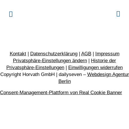
Kontakt
|
Datenschutzerklärung
|
AGB
|
Impressum
Privatsphäre-Einstellungen ändern
|
Historie der
Privatsphäre-Einstellungen
|
Einwilligungen widerrufen
Copyright Horvath GmbH | dailyseven –
Webdesign Agentur
Berlin
Consent-Management-Plattform von Real Cookie Banner