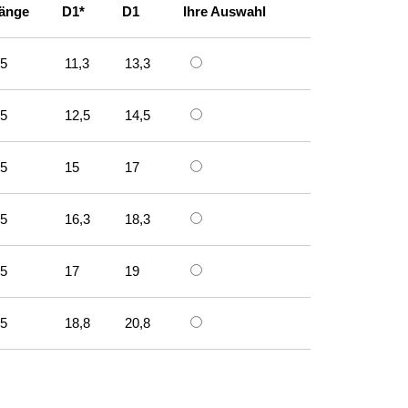
änge
D1*
D1
Ihre Auswahl
5
11,3
13,3
5
12,5
14,5
5
15
17
5
16,3
18,3
5
17
19
5
18,8
20,8