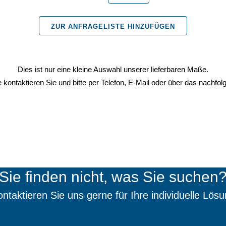
mit
ZUR ANFRAGELISTE HINZUFÜGEN
Wobble
Drive
Dies ist nur eine kleine Auswahl unserer lieferbaren Maße.
mit
 kontaktieren Sie und bitte per Telefon, E-Mail oder über das nachfol
12-
Kant
für
6-
Kant
Sie finden nicht, was Sie suchen
Schrauben
ntaktieren Sie uns gerne für Ihre individuelle Lös
mit
E6,3