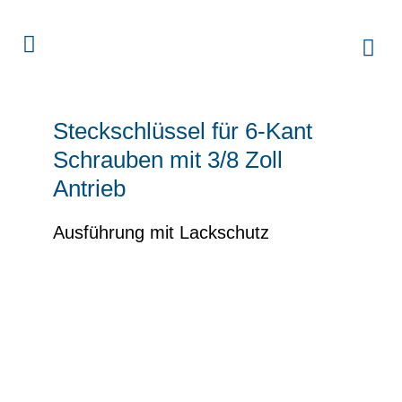
Steckschlüssel für 6-Kant
Schrauben mit 3/8 Zoll
Antrieb
Ausführung mit Lackschutz
Sonderwerkzeuge von Horvath: präzise
Qualität für den professionellen Anwender.
Unsere Steckschlüssel bewähren sich seit
vielen Jahren in der deutschen
Automobilindustrie, durch Langlebigkeit und
absolute Prozesssicherheit. Tools für beste