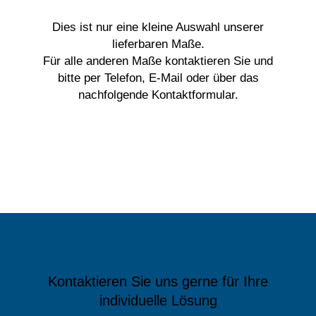
Schrauben
Dies ist nur eine kleine Auswahl unserer
mit
lieferbaren Maße.
3/8
Für alle anderen Maße kontaktieren Sie und
bitte per Telefon, E-Mail oder über das
Zoll
nachfolgende Kontaktformular.
Antrieb,
Ausführung
mit
Lackschutz
quantity
Sie finden nicht, was Sie
suchen?
Kontaktieren Sie uns gerne für Ihre
individuelle Lösung