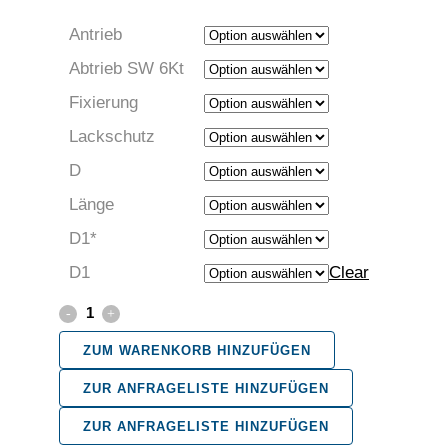
Antrieb
Abtrieb SW 6Kt
Fixierung
Lackschutz
D
Länge
D1*
D1
Clear
Steckschlüssel
für
ZUM WARENKORB HINZUFÜGEN
6-
ZUR ANFRAGELISTE HINZUFÜGEN
Kant
ZUR ANFRAGELISTE HINZUFÜGEN