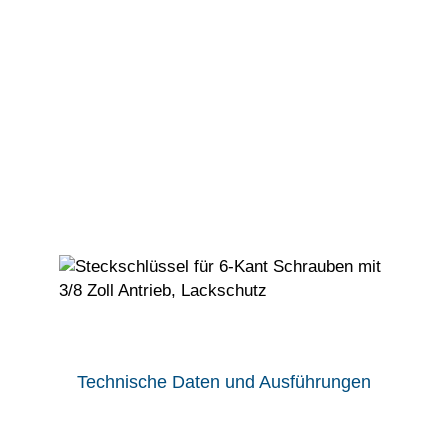
Kraftübertragung mit wenig Verschleiß! Die
Fertigung direkt bei uns im Haus garantiert
einen hohen und schnellen Grad an
Anpassungsmöglichkeiten.
Unser Lackschutz nach Industriestandard
schützt zuverlässig Ihre Oberflächen vor
Beschädigungen. Er besteht bei unseren
Standard-Steckschlüsseln
aus Delrin (POM) und ist abriebfest.
Technische Daten und Ausführungen