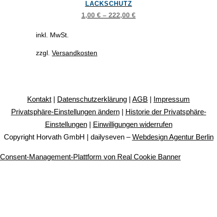
LACKSCHUTZ
mehrere
1,00
€
–
222,00
€
Varianten
auf.
inkl. MwSt.
Die
zzgl.
Versandkosten
Optionen
können
auf
der
Kontakt
|
Datenschutzerklärung
|
AGB
|
Impressum
Produktseite
Privatsphäre-Einstellungen ändern
|
Historie der Privatsphäre-
gewählt
Einstellungen
|
Einwilligungen widerrufen
werden
Copyright Horvath GmbH | dailyseven –
Webdesign Agentur Berlin
Consent-Management-Plattform von Real Cookie Banner