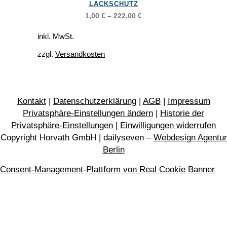
LACKSCHUTZ
mehrere
1,00
€
–
222,00
€
Varianten
auf.
inkl. MwSt.
Die
zzgl.
Versandkosten
Optionen
können
auf
der
Kontakt
|
Datenschutzerklärung
|
AGB
|
Impressum
Produktseite
Privatsphäre-Einstellungen ändern
|
Historie der
gewählt
Privatsphäre-Einstellungen
|
Einwilligungen widerrufen
Copyright Horvath GmbH | dailyseven –
Webdesign Agentur
werden
Berlin
Consent-Management-Plattform von Real Cookie Banner